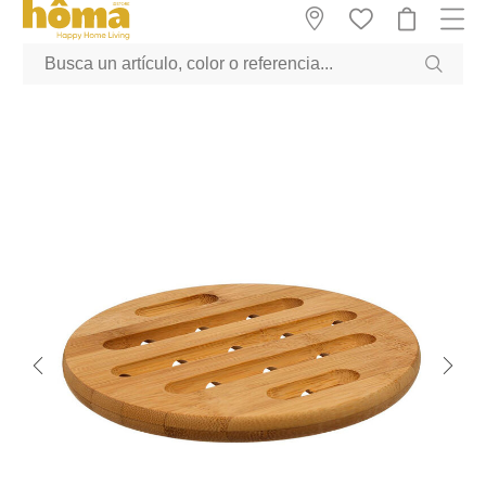
GTM-M23T38WX true