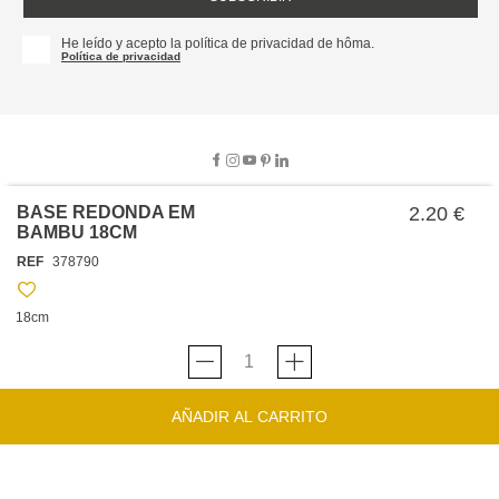
He leído y acepto la política de privacidad de hôma.
Política de privacidad
BASE REDONDA EM
2.20 €
BAMBU 18CM
SOBRE NOSOTROS
REF
378790
EMPRESA
TRABAJA CON NOSOTROS
POLÍTICAS
18cm
TARJETA HAPPY
hôma
PROTECCIÓN DE DATOS
SOSTENIBILIDAD
CONDICIONES GENERALES DE VENTA
CONTACTO
TIENDAS
HAPPY
hôma
CONDICIONES DE LA TARJETA
AÑADIR AL CARRITO
FORMULARIO DE CONTACTO
FAQ'S
CAMBIOS Y DEVOLUCIONES – TIENDAS FÍSICAS
SERVICIO DE ATENCIÓN AL CLIENTE
DESCUBRA
+34 919 464 610
INSPIRACIONES