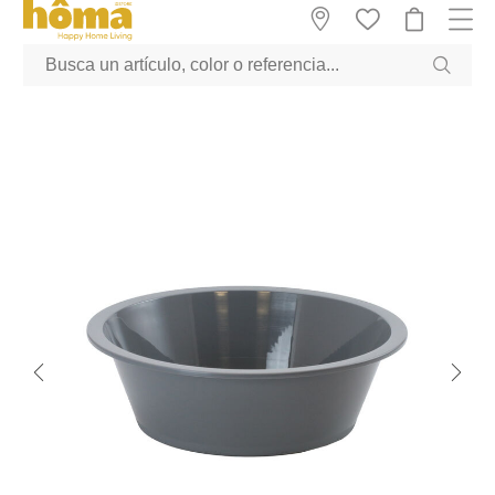
GTM-M23T38WX true