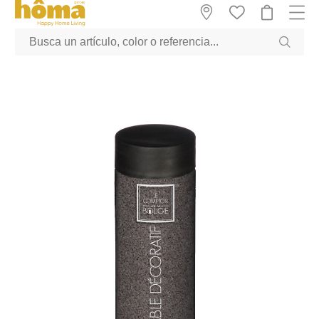
GTM-M23T38WX true