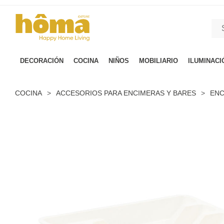
GTM-M23T38WX true
DECORACIÓN
COCINA
NIÑOS
MOBILIARIO
ILUMINACI
COCINA
>
ACCESORIOS PARA ENCIMERAS Y BARES
>
ENC