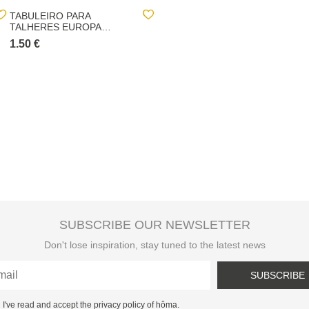
TABULEIRO PARA
ESCORREDOR DE LOIÇA
TALHERES EUROPA
EUROPA BRANCO
CINZENTO
1.50 €
3.60 €
SUBSCRIBE OUR NEWSLETTER
Don't lose inspiration, stay tuned to the latest news
SUBSCRIBE
I've read and accept the privacy policy of hôma.