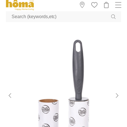
GTM-M23T38WX true