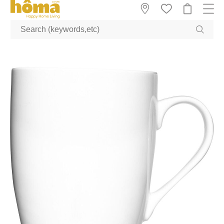
GTM-M23T38WX true