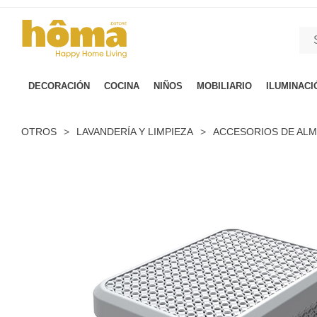
GTM-M23T38WX true
DECORACIÓN
COCINA
NIÑOS
MOBILIARIO
ILUMINACI
OTROS
>
LAVANDERÍA Y LIMPIEZA
>
ACCESORIOS DE AL