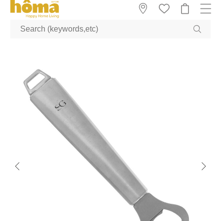
GTM-M23T38WX true