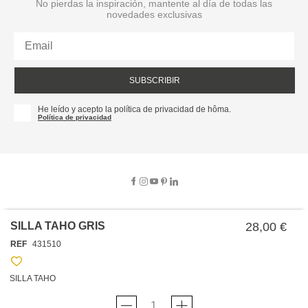
No pierdas la inspiración, mantente al día de todas las
novedades exclusivas
SUBSCRIBIR
He leído y acepto la política de privacidad de hôma.
Política de privacidad
SILLA TAHO GRIS
28,00 €
SOBRE NOSOTROS
REF
431510
EMPRESA
TRABAJA CON NOSOTROS
POLÍTICAS
SILLA TAHO
TARJETA HAPPY
hôma
PROTECCIÓN DE DATOS