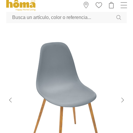
GTM-M23T38WX true