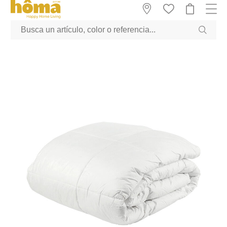
GTM-M23T38WX true