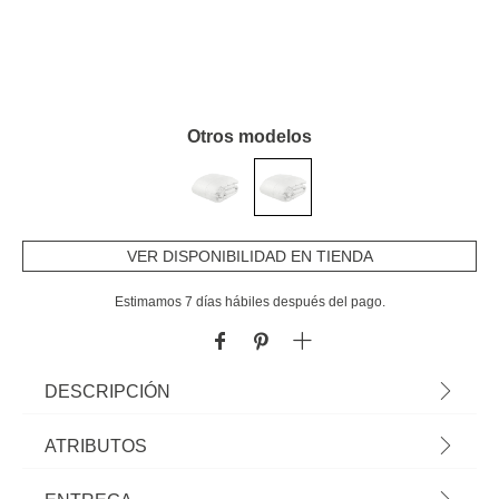
Otros modelos
VER DISPONIBILIDAD EN TIENDA
Estimamos 7 días hábiles después del pago.
DESCRIPCIÓN
Relleno Nórdico De Plumas 240x260cm | ¡Encuentra aquí todo para un
ATRIBUTOS
sueño tranquilo! Descubre nuestra colección de textiles para el hogar con
propuestas de ropa de cama muy confortables: edredones, fundas,
Material
algodón