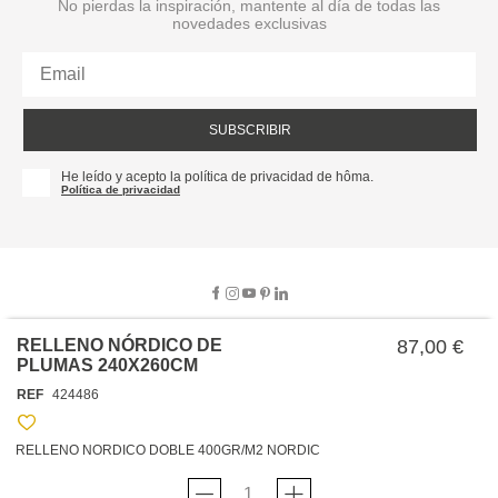
No pierdas la inspiración, mantente al día de todas las
novedades exclusivas
SUBSCRIBIR
He leído y acepto la política de privacidad de hôma.
Política de privacidad
RELLENO NÓRDICO DE
87,00 €
PLUMAS 240X260CM
SOBRE NOSOTROS
REF
424486
EMPRESA
TRABAJA CON NOSOTROS
POLÍTICAS
RELLENO NORDICO DOBLE 400GR/M2 NORDIC
TARJETA HAPPY
hôma
PROTECCIÓN DE DATOS