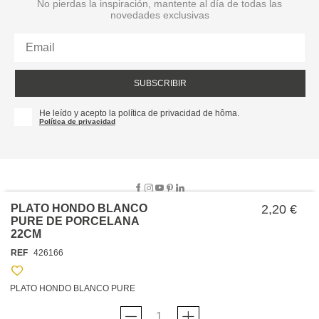
No pierdas la inspiración, mantente al día de todas las
novedades exclusivas
SUBSCRIBIR
He leído y acepto la política de privacidad de hôma.
Política de privacidad
PLATO HONDO BLANCO
2,20 €
PURE DE PORCELANA
22CM
SOBRE NOSOTROS
REF
426166
EMPRESA
TRABAJA CON NOSOTROS
POLÍTICAS
PLATO HONDO BLANCO PURE
TARJETA HAPPY
hôma
PROTECCIÓN DE DATOS