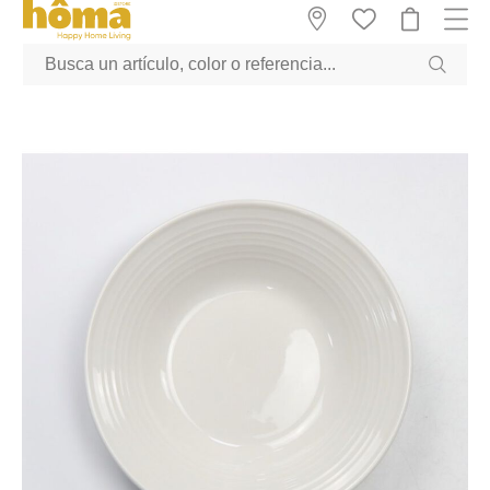
GTM-M23T38WX true