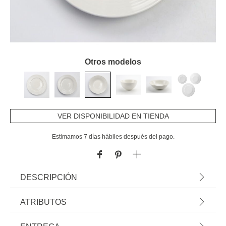
Otros modelos
VER DISPONIBILIDAD EN TIENDA
Estimamos 7 días hábiles después del pago.
DESCRIPCIÓN
Plato Hondo Blanco Pure de Porcelana 22cm |
ATRIBUTOS
Todo lo que tu Mesa necesita está en homa.pt.
Conoce nuestra colección de vajillas, vasos,
Material
porcelana