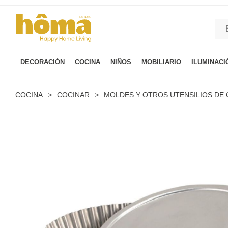
GTM-M23T38WX true
DECORACIÓN
COCINA
NIÑOS
MOBILIARIO
ILUMINACI
COCINA
>
COCINAR
>
MOLDES Y OTROS UTENSILIOS DE 