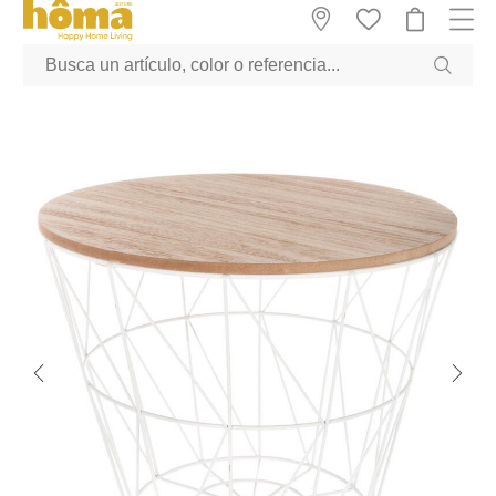
GTM-M23T38WX true