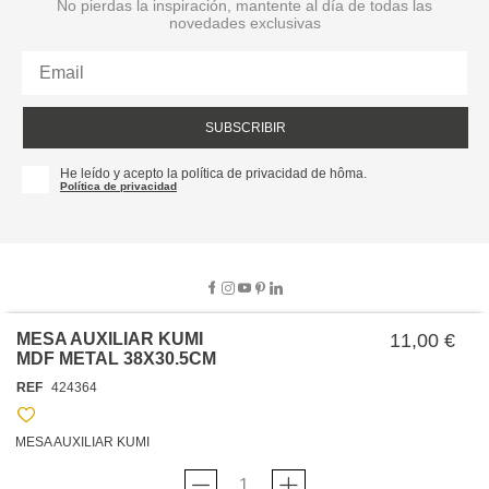
No pierdas la inspiración, mantente al día de todas las
novedades exclusivas
SUBSCRIBIR
He leído y acepto la política de privacidad de hôma.
Política de privacidad
MESA AUXILIAR KUMI
11,00 €
MDF METAL 38X30.5CM
SOBRE NOSOTROS
REF
424364
EMPRESA
TRABAJA CON NOSOTROS
POLÍTICAS
MESA AUXILIAR KUMI
TARJETA HAPPY
hôma
PROTECCIÓN DE DATOS