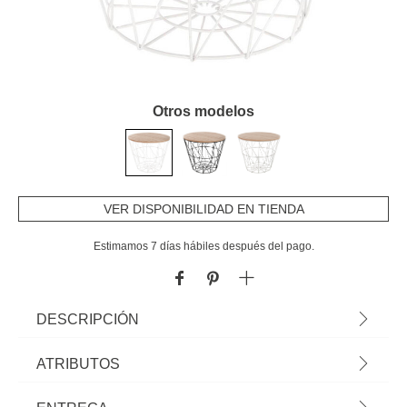
Otros modelos
VER DISPONIBILIDAD EN TIENDA
Estimamos 7 días hábiles después del pago.
DESCRIPCIÓN
Mesa Auxiliar Kumi Blanca 38cm | Descubre las
ATRIBUTOS
mesas auxiliares que tenemos para ti. Los
muebles hôma fueron diseñados para Home
Material
metal