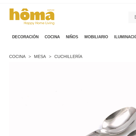
GTM-M23T38WX true
DECORACIÓN
COCINA
NIÑOS
MOBILIARIO
ILUMINACI
COCINA
>
MESA
>
CUCHILLERÍA