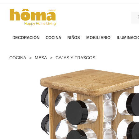
GTM-M23T38WX true
DECORACIÓN
COCINA
NIÑOS
MOBILIARIO
ILUMINACI
COCINA
>
MESA
>
CAJAS Y FRASCOS