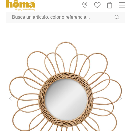
GTM-M23T38WX true