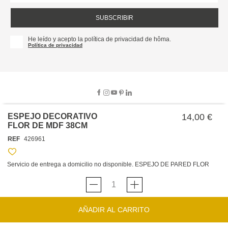
SUBSCRIBIR
He leído y acepto la política de privacidad de hôma.
Política de privacidad
ESPEJO DECORATIVO
14,00 €
FLOR DE MDF 38CM
SOBRE NOSOTROS
REF
426961
EMPRESA
TRABAJA CON NOSOTROS
POLÍTICAS
Servicio de entrega a domicilio no disponible. ESPEJO DE PARED FLOR
TARJETA HAPPY
hôma
PROTECCIÓN DE DATOS
SOSTENIBILIDAD
CONDICIONES GENERALES DE VENTA
CONTACTO
TIENDAS
HAPPY
hôma
CONDICIONES DE LA TARJETA
AÑADIR AL CARRITO
FORMULARIO DE CONTACTO
FAQ'S
CAMBIOS Y DEVOLUCIONES – TIENDAS FÍSICAS
SERVICIO DE ATENCIÓN AL CLIENTE
DESCUBRA