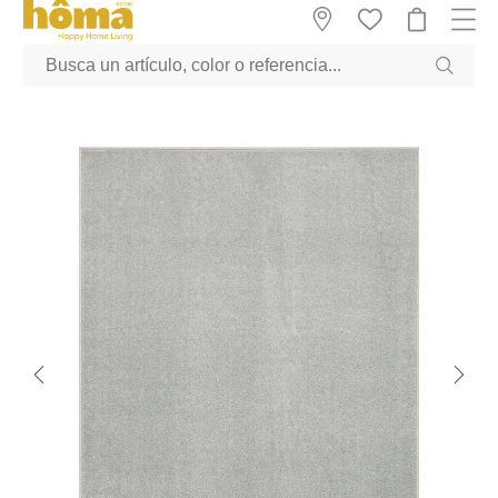
GTM-M23T38WX true