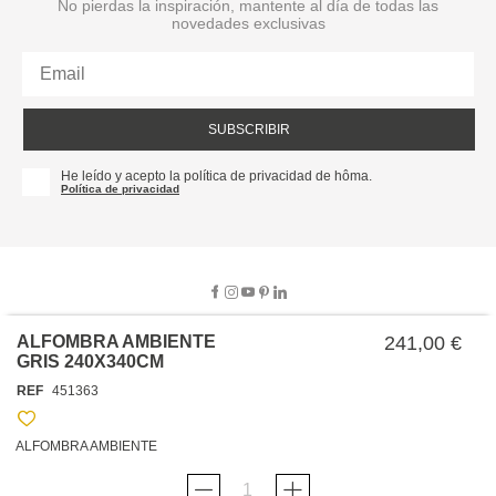
No pierdas la inspiración, mantente al día de todas las
novedades exclusivas
SUBSCRIBIR
He leído y acepto la política de privacidad de hôma.
Política de privacidad
ALFOMBRA AMBIENTE
241,00 €
GRIS 240X340CM
SOBRE NOSOTROS
REF
451363
EMPRESA
TRABAJA CON NOSOTROS
POLÍTICAS
ALFOMBRA AMBIENTE
TARJETA HAPPY
hôma
PROTECCIÓN DE DATOS