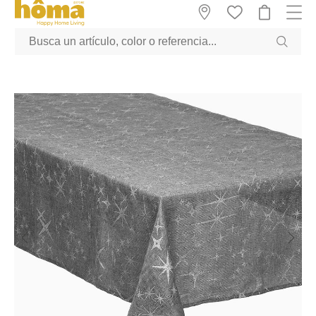
GTM-M23T38WX true