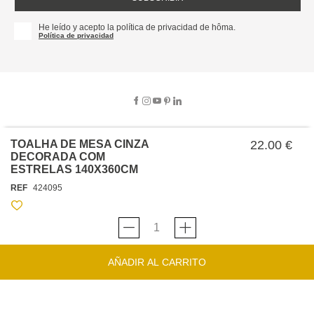
He leído y acepto la política de privacidad de hôma.
Política de privacidad
TOALHA DE MESA CINZA
22.00 €
SOBRE NOSOTROS
DECORADA COM
ESTRELAS 140X360CM
EMPRESA
REF
424095
TRABAJA CON NOSOTROS
POLÍTICAS
TARJETA HAPPY
hôma
PROTECCIÓN DE DATOS
SOSTENIBILIDAD
CONDICIONES GENERALES DE VENTA
CONTACTO
TIENDAS
HAPPY
hôma
CONDICIONES DE LA TARJETA
AÑADIR AL CARRITO
FORMULARIO DE CONTACTO
FAQ'S
CAMBIOS Y DEVOLUCIONES – TIENDAS FÍSICAS
SERVICIO DE ATENCIÓN AL CLIENTE
DESCUBRA
+34 919 464 610
INSPIRACIONES