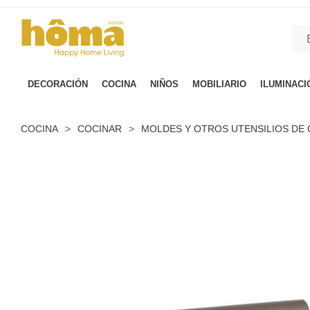
GTM-M23T38WX true
DECORACIÓN
COCINA
NIÑOS
MOBILIARIO
ILUMINACI
COCINA
>
COCINAR
>
MOLDES Y OTROS UTENSILIOS DE 