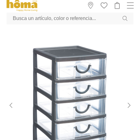
GTM-M23T38WX true