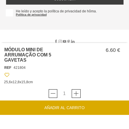
He leído y acepto la política de privacidad de hôma.
Política de privacidad
MÓDULO MINI DE
6.60 €
ARRUMAÇÃO COM 5
GAVETAS
SOBRE NOSOTROS
REF
421804
EMPRESA
TRABAJA CON NOSOTROS
POLÍTICAS
25,6x12,8x15,8cm
TARJETA HAPPY
hôma
PROTECCIÓN DE DATOS
SOSTENIBILIDAD
CONDICIONES GENERALES DE VENTA
CONTACTO
TIENDAS
HAPPY
hôma
CONDICIONES DE LA TARJETA
AÑADIR AL CARRITO
FORMULARIO DE CONTACTO
FAQ'S
CAMBIOS Y DEVOLUCIONES – TIENDAS FÍSICAS
SERVICIO DE ATENCIÓN AL CLIENTE
DESCUBRA
+34 919 464 610
INSPIRACIONES